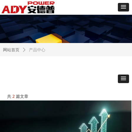
网站首页
ꄲ
产品中心
共
2
篇文章